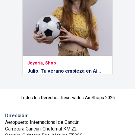
Joyería, Shop
Julio: Tu verano empieza en Airshops
Julio es, por excelencia, el mes de las
maletas listas, los pasaportes en mano y
las ganas acumuladas de explorar el
mundo. Es sinónimo de vacaciones
escolares, escapadas románticas,
Todos los Derechos Reservados Air Shops 2026
reencuentros muy esperados y el inicio
Conocer más
de nuevas aventuras bajo el sol.
Dirección:
Aeropuerto Internacional de Cancún
Carretera Cancún-Chetumal KM.22