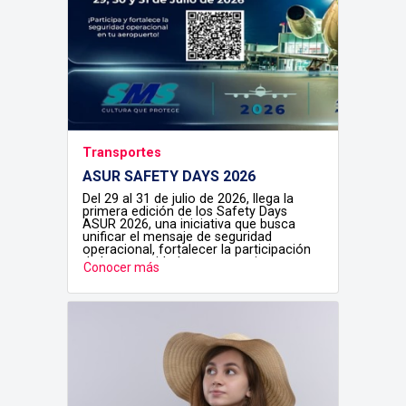
Transportes
ASUR SAFETY DAYS 2026
Del 29 al 31 de julio de 2026, llega la
primera edición de los Safety Days
ASUR 2026, una iniciativa que busca
unificar el mensaje de seguridad
operacional, fortalecer la participación
de la comunidad aeroportuaria y
Conocer más
consolidar la cultura de seguridad de en
todos nuestros aeropuertos